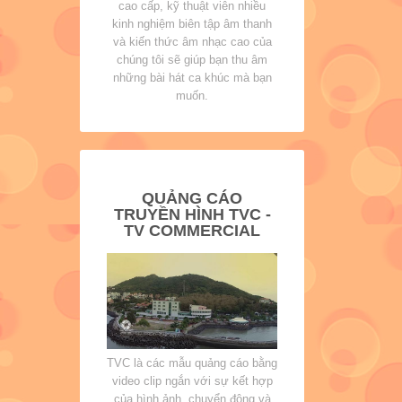
cao cấp, kỹ thuật viên nhiều
kinh nghiệm biên tập âm thanh
và kiến thức âm nhạc cao của
chúng tôi sẽ giúp bạn thu âm
những bài hát ca khúc mà bạn
muốn.
QUẢNG CÁO
TRUYỀN HÌNH TVC -
TV COMMERCIAL
TVC là các mẫu quảng cáo bằng
video clip ngắn với sự kết hợp
của hình ảnh, chuyển động và