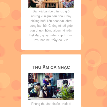
Bạn và bạn bè cần lưu giữ
những kỉ niệm bên nhau, hay
những buổi liên hoan vui chơi
cùng bạn bè. Chúng tôi sẽ giúp
bạn chụp những album kỉ niệm
thật đẹp, quay video clip trường
lớp, bạn bè, thầy cô .v.v.
THU ÂM CA NHẠC
Phòng thu đạt chuẩn, thiết bị