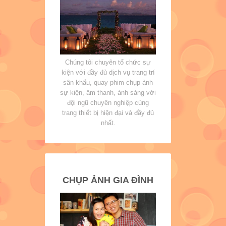
Chúng tôi chuyên tổ chức sự
kiện với đầy đủ dịch vụ trang trí
sân khấu, quay phim chụp ảnh
sự kiện, âm thanh, ánh sáng với
đội ngũ chuyên nghiệp cùng
trang thiết bị hiện đại và đầy đủ
nhất.
CHỤP ẢNH GIA ĐÌNH