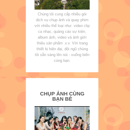
Chúng tôi cung cấp nhiều gói
dịch vụ chụp ảnh và quay phim
với nhiều thể loại như: video clip
ca nhạc, quảng cáo sự kiện,
album ảnh, video và ảnh giới
thiệu sản phẩm .v.v. Với trang
thiết bị hiện đại, đội ngũ chúng
tôi sẵn sàng lên núi - xuống biển
cùng bạn.
CHỤP ẢNH CÙNG
BẠN BÈ