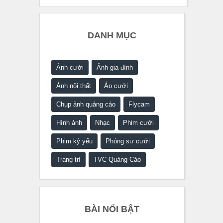
DANH MỤC
Ảnh cưới
Ảnh gia đình
Ảnh nội thất
Áo cưới
Chụp ảnh quảng cáo
Flycam
Hình ảnh
Nhạc
Phim cưới
Phim kỷ yếu
Phóng sự cưới
Trang trí
TVC Quảng Cáo
BÀI NỔI BẬT